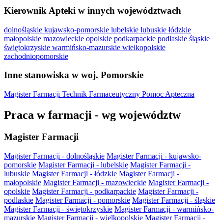
Kierownik Apteki w innych województwach
dolnośląskie
kujawsko-pomorskie
lubelskie
lubuskie
łódzkie
małopolskie
mazowieckie
opolskie
podkarpackie
podlaskie
śląskie
świętokrzyskie
warmińsko-mazurskie
wielkopolskie
zachodniopomorskie
Inne stanowiska w woj. Pomorskie
Magister Farmacji
Technik Farmaceutyczny
Pomoc Apteczna
Praca w farmacji - wg województw
Magister Farmacji
Magister Farmacji - dolnośląskie
Magister Farmacji - kujawsko-
pomorskie
Magister Farmacji - lubelskie
Magister Farmacji -
lubuskie
Magister Farmacji - łódzkie
Magister Farmacji -
małopolskie
Magister Farmacji - mazowieckie
Magister Farmacji -
opolskie
Magister Farmacji - podkarpackie
Magister Farmacji -
podlaskie
Magister Farmacji - pomorskie
Magister Farmacji - śląskie
Magister Farmacji - świętokrzyskie
Magister Farmacji - warmińsko-
mazurskie
Magister Farmacji - wielkopolskie
Magister Farmacji -