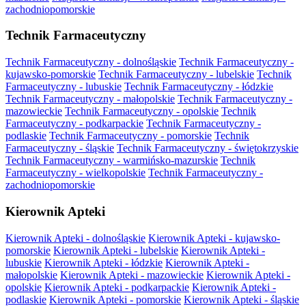
zachodniopomorskie
Technik Farmaceutyczny
Technik Farmaceutyczny - dolnośląskie
Technik Farmaceutyczny -
kujawsko-pomorskie
Technik Farmaceutyczny - lubelskie
Technik
Farmaceutyczny - lubuskie
Technik Farmaceutyczny - łódzkie
Technik Farmaceutyczny - małopolskie
Technik Farmaceutyczny -
mazowieckie
Technik Farmaceutyczny - opolskie
Technik
Farmaceutyczny - podkarpackie
Technik Farmaceutyczny -
podlaskie
Technik Farmaceutyczny - pomorskie
Technik
Farmaceutyczny - śląskie
Technik Farmaceutyczny - świętokrzyskie
Technik Farmaceutyczny - warmińsko-mazurskie
Technik
Farmaceutyczny - wielkopolskie
Technik Farmaceutyczny -
zachodniopomorskie
Kierownik Apteki
Kierownik Apteki - dolnośląskie
Kierownik Apteki - kujawsko-
pomorskie
Kierownik Apteki - lubelskie
Kierownik Apteki -
lubuskie
Kierownik Apteki - łódzkie
Kierownik Apteki -
małopolskie
Kierownik Apteki - mazowieckie
Kierownik Apteki -
opolskie
Kierownik Apteki - podkarpackie
Kierownik Apteki -
podlaskie
Kierownik Apteki - pomorskie
Kierownik Apteki - śląskie