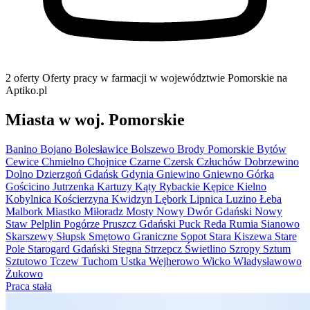
2 oferty
Oferty pracy w farmacji w województwie Pomorskie na
Aptiko.pl
Miasta w woj. Pomorskie
Banino
Bojano
Bolesławice
Bolszewo
Brody Pomorskie
Bytów
Cewice
Chmielno
Chojnice
Czarne
Czersk
Człuchów
Dobrzewino
Dolno
Dzierzgoń
Gdańsk
Gdynia
Gniewino
Gniewno
Górka
Gościcino
Jutrzenka
Kartuzy
Kąty Rybackie
Kępice
Kielno
Kobylnica
Kościerzyna
Kwidzyn
Lębork
Lipnica
Luzino
Łeba
Malbork
Miastko
Miłoradz
Mosty
Nowy Dwór Gdański
Nowy
Staw
Pelplin
Pogórze
Pruszcz Gdański
Puck
Reda
Rumia
Sianowo
Skarszewy
Słupsk
Smętowo Graniczne
Sopot
Stara Kiszewa
Stare
Pole
Starogard Gdański
Stegna
Strzepcz
Świetlino
Szropy
Sztum
Sztutowo
Tczew
Tuchom
Ustka
Wejherowo
Wicko
Władysławowo
Żukowo
Praca stała