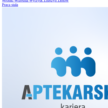
Wronki
Września
Wyrzysk
Zbąszyń
Złotów
Praca stała