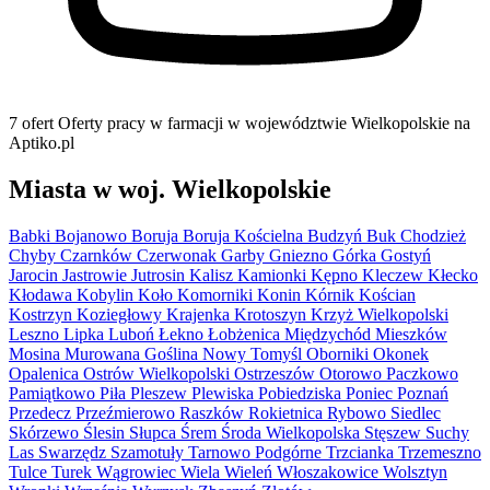
7 ofert
Oferty pracy w farmacji w województwie Wielkopolskie na
Aptiko.pl
Miasta w woj. Wielkopolskie
Babki
Bojanowo
Boruja
Boruja Kościelna
Budzyń
Buk
Chodzież
Chyby
Czarnków
Czerwonak
Garby
Gniezno
Górka
Gostyń
Jarocin
Jastrowie
Jutrosin
Kalisz
Kamionki
Kępno
Kleczew
Kłecko
Kłodawa
Kobylin
Koło
Komorniki
Konin
Kórnik
Kościan
Kostrzyn
Koziegłowy
Krajenka
Krotoszyn
Krzyż Wielkopolski
Leszno
Lipka
Luboń
Łekno
Łobżenica
Międzychód
Mieszków
Mosina
Murowana Goślina
Nowy Tomyśl
Oborniki
Okonek
Opalenica
Ostrów Wielkopolski
Ostrzeszów
Otorowo
Paczkowo
Pamiątkowo
Piła
Pleszew
Plewiska
Pobiedziska
Poniec
Poznań
Przedecz
Przeźmierowo
Raszków
Rokietnica
Rybowo
Siedlec
Skórzewo
Ślesin
Słupca
Śrem
Środa Wielkopolska
Stęszew
Suchy
Las
Swarzędz
Szamotuły
Tarnowo Podgórne
Trzcianka
Trzemeszno
Tulce
Turek
Wągrowiec
Wiela
Wieleń
Włoszakowice
Wolsztyn