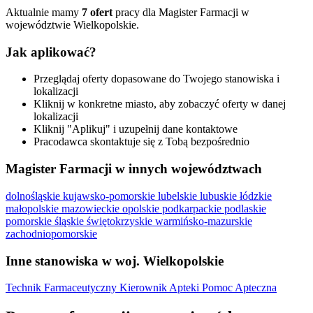
Aktualnie mamy
7 ofert
pracy dla Magister Farmacji w
województwie Wielkopolskie.
Jak aplikować?
Przeglądaj oferty dopasowane do Twojego stanowiska i
lokalizacji
Kliknij w konkretne miasto, aby zobaczyć oferty w danej
lokalizacji
Kliknij "Aplikuj" i uzupełnij dane kontaktowe
Pracodawca skontaktuje się z Tobą bezpośrednio
Magister Farmacji w innych województwach
dolnośląskie
kujawsko-pomorskie
lubelskie
lubuskie
łódzkie
małopolskie
mazowieckie
opolskie
podkarpackie
podlaskie
pomorskie
śląskie
świętokrzyskie
warmińsko-mazurskie
zachodniopomorskie
Inne stanowiska w woj. Wielkopolskie
Technik Farmaceutyczny
Kierownik Apteki
Pomoc Apteczna