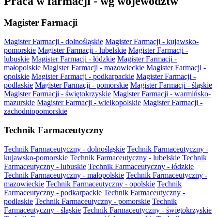
Praca w farmacji - wg województw
Magister Farmacji
Magister Farmacji - dolnośląskie
Magister Farmacji - kujawsko-
pomorskie
Magister Farmacji - lubelskie
Magister Farmacji -
lubuskie
Magister Farmacji - łódzkie
Magister Farmacji -
małopolskie
Magister Farmacji - mazowieckie
Magister Farmacji -
opolskie
Magister Farmacji - podkarpackie
Magister Farmacji -
podlaskie
Magister Farmacji - pomorskie
Magister Farmacji - śląskie
Magister Farmacji - świętokrzyskie
Magister Farmacji - warmińsko-
mazurskie
Magister Farmacji - wielkopolskie
Magister Farmacji -
zachodniopomorskie
Technik Farmaceutyczny
Technik Farmaceutyczny - dolnośląskie
Technik Farmaceutyczny -
kujawsko-pomorskie
Technik Farmaceutyczny - lubelskie
Technik
Farmaceutyczny - lubuskie
Technik Farmaceutyczny - łódzkie
Technik Farmaceutyczny - małopolskie
Technik Farmaceutyczny -
mazowieckie
Technik Farmaceutyczny - opolskie
Technik
Farmaceutyczny - podkarpackie
Technik Farmaceutyczny -
podlaskie
Technik Farmaceutyczny - pomorskie
Technik
Farmaceutyczny - śląskie
Technik Farmaceutyczny - świętokrzyskie