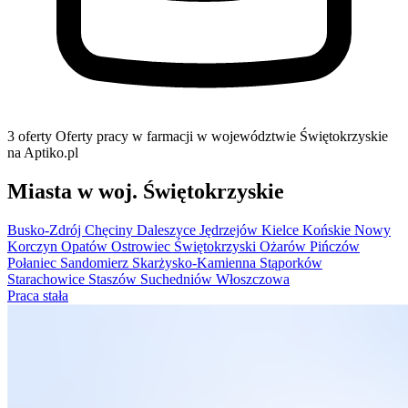
3 oferty
Oferty pracy w farmacji w województwie Świętokrzyskie
na Aptiko.pl
Miasta w woj. Świętokrzyskie
Busko-Zdrój
Chęciny
Daleszyce
Jędrzejów
Kielce
Końskie
Nowy
Korczyn
Opatów
Ostrowiec Świętokrzyski
Ożarów
Pińczów
Połaniec
Sandomierz
Skarżysko-Kamienna
Stąporków
Starachowice
Staszów
Suchedniów
Włoszczowa
Praca stała