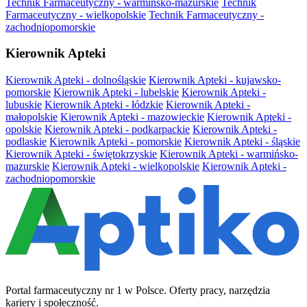
Technik Farmaceutyczny - warmińsko-mazurskie
Technik
Farmaceutyczny - wielkopolskie
Technik Farmaceutyczny -
zachodniopomorskie
Kierownik Apteki
Kierownik Apteki - dolnośląskie
Kierownik Apteki - kujawsko-
pomorskie
Kierownik Apteki - lubelskie
Kierownik Apteki -
lubuskie
Kierownik Apteki - łódzkie
Kierownik Apteki -
małopolskie
Kierownik Apteki - mazowieckie
Kierownik Apteki -
opolskie
Kierownik Apteki - podkarpackie
Kierownik Apteki -
podlaskie
Kierownik Apteki - pomorskie
Kierownik Apteki - śląskie
Kierownik Apteki - świętokrzyskie
Kierownik Apteki - warmińsko-
mazurskie
Kierownik Apteki - wielkopolskie
Kierownik Apteki -
zachodniopomorskie
Portal farmaceutyczny nr 1 w Polsce. Oferty pracy, narzędzia
kariery i społeczność.