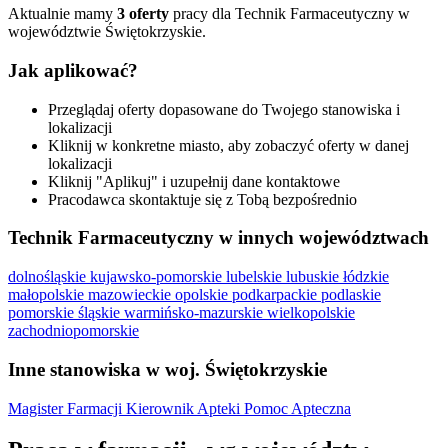
Aktualnie mamy
3 oferty
pracy dla Technik Farmaceutyczny w
województwie Świętokrzyskie.
Jak aplikować?
Przeglądaj oferty dopasowane do Twojego stanowiska i
lokalizacji
Kliknij w konkretne miasto, aby zobaczyć oferty w danej
lokalizacji
Kliknij "Aplikuj" i uzupełnij dane kontaktowe
Pracodawca skontaktuje się z Tobą bezpośrednio
Technik Farmaceutyczny w innych województwach
dolnośląskie
kujawsko-pomorskie
lubelskie
lubuskie
łódzkie
małopolskie
mazowieckie
opolskie
podkarpackie
podlaskie
pomorskie
śląskie
warmińsko-mazurskie
wielkopolskie
zachodniopomorskie
Inne stanowiska w woj. Świętokrzyskie
Magister Farmacji
Kierownik Apteki
Pomoc Apteczna