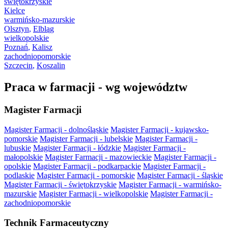
świętokrzyskie
Kielce
warmińsko-mazurskie
Olsztyn
,
Elbląg
wielkopolskie
Poznań
,
Kalisz
zachodniopomorskie
Szczecin
,
Koszalin
Praca w farmacji - wg województw
Magister Farmacji
Magister Farmacji - dolnośląskie
Magister Farmacji - kujawsko-
pomorskie
Magister Farmacji - lubelskie
Magister Farmacji -
lubuskie
Magister Farmacji - łódzkie
Magister Farmacji -
małopolskie
Magister Farmacji - mazowieckie
Magister Farmacji -
opolskie
Magister Farmacji - podkarpackie
Magister Farmacji -
podlaskie
Magister Farmacji - pomorskie
Magister Farmacji - śląskie
Magister Farmacji - świętokrzyskie
Magister Farmacji - warmińsko-
mazurskie
Magister Farmacji - wielkopolskie
Magister Farmacji -
zachodniopomorskie
Technik Farmaceutyczny