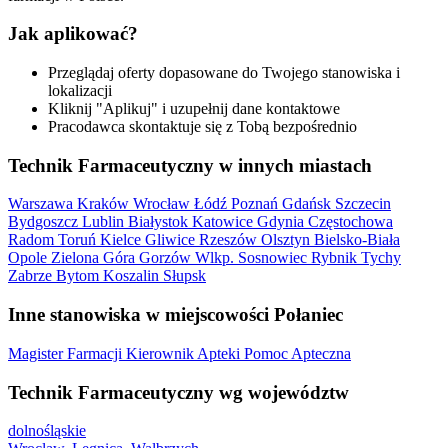
Jak aplikować?
Przeglądaj oferty dopasowane do Twojego stanowiska i
lokalizacji
Kliknij "Aplikuj" i uzupełnij dane kontaktowe
Pracodawca skontaktuje się z Tobą bezpośrednio
Technik Farmaceutyczny w innych miastach
Warszawa
Kraków
Wrocław
Łódź
Poznań
Gdańsk
Szczecin
Bydgoszcz
Lublin
Białystok
Katowice
Gdynia
Częstochowa
Radom
Toruń
Kielce
Gliwice
Rzeszów
Olsztyn
Bielsko-Biała
Opole
Zielona Góra
Gorzów Wlkp.
Sosnowiec
Rybnik
Tychy
Zabrze
Bytom
Koszalin
Słupsk
Inne stanowiska w miejscowości Połaniec
Magister Farmacji
Kierownik Apteki
Pomoc Apteczna
Technik Farmaceutyczny wg województw
dolnośląskie