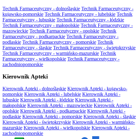
Technik Farmaceutyczny - dolnośląskie
Technik Farmaceutyczny -
kujawsko-pomorskie
Technik Farmaceutyczny - lubelskie
Technik
Farmaceutyczny - lubuskie
Technik Farmaceutyczny - łódzkie
Technik Farmaceutyczny - małopolskie
Technik Farmaceutyczny -
mazowieckie
Technik Farmaceutyczny - opolskie
Technik
Farmaceutyczny - podkarpackie
Technik Farmaceutyczny -
podlaskie
Technik Farmaceutyczny - pomorskie
Technik
Farmaceutyczny - śląskie
Technik Farmaceutyczny - świętokrzyskie
Technik Farmaceutyczny - warmińsko-mazurskie
Technik
Farmaceutyczny - wielkopolskie
Technik Farmaceutyczny -
zachodniopomorskie
Kierownik Apteki
Kierownik Apteki - dolnośląskie
Kierownik Apteki - kujawsko-
pomorskie
Kierownik Apteki - lubelskie
Kierownik Apteki -
lubuskie
Kierownik Apteki - łódzkie
Kierownik Apteki -
małopolskie
Kierownik Apteki - mazowieckie
Kierownik Apteki -
opolskie
Kierownik Apteki - podkarpackie
Kierownik Apteki -
podlaskie
Kierownik Apteki - pomorskie
Kierownik Apteki - śląskie
Kierownik Apteki - świętokrzyskie
Kierownik Apteki - warmińsko-
mazurskie
Kierownik Apteki - wielkopolskie
Kierownik Apteki -
zachodniopomorskie