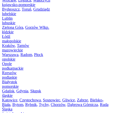
Wrocław
,
Legnica
,
Wałbrzych
kujawsko-pomorskie
Bydgoszcz
,
Toruń
,
Grudziądz
lubelskie
Lublin
lubuskie
Zielona Góra
,
Gorzów Wlkp.
łódzkie
Łódź
małopolskie
Kraków
,
Tarnów
mazowieckie
Warszawa
,
Radom
,
Płock
opolskie
Opole
podkarpackie
Rzeszów
podlaskie
Białystok
pomorskie
Gdańsk
,
Gdynia
,
Słupsk
śląskie
Katowice
,
Częstochowa
,
Sosnowiec
,
Gliwice
,
Zabrze
,
Bielsko-
Biała
,
Bytom
,
Rybnik
,
Tychy
,
Chorzów
,
Dąbrowa Górnicza
,
Ruda
Śląska