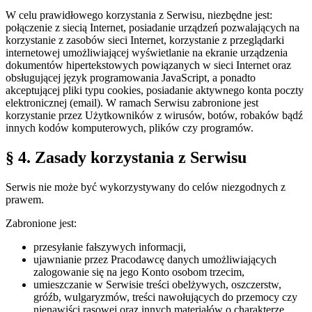
W celu prawidłowego korzystania z Serwisu, niezbędne jest:
połączenie z siecią Internet, posiadanie urządzeń pozwalających na
korzystanie z zasobów sieci Internet, korzystanie z przeglądarki
internetowej umożliwiającej wyświetlanie na ekranie urządzenia
dokumentów hipertekstowych powiązanych w sieci Internet oraz
obsługującej język programowania JavaScript, a ponadto
akceptującej pliki typu cookies, posiadanie aktywnego konta poczty
elektronicznej (email). W ramach Serwisu zabronione jest
korzystanie przez Użytkowników z wirusów, botów, robaków bądź
innych kodów komputerowych, plików czy programów.
§ 4. Zasady korzystania z Serwisu
Serwis nie może być wykorzystywany do celów niezgodnych z
prawem.
Zabronione jest:
przesyłanie fałszywych informacji,
ujawnianie przez Pracodawcę danych umożliwiających
zalogowanie się na jego Konto osobom trzecim,
umieszczanie w Serwisie treści obelżywych, oszczerstw,
gróźb, wulgaryzmów, treści nawołujących do przemocy czy
nienawiści rasowej oraz innych materiałów o charakterze