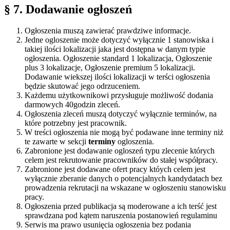
§ 7. Dodawanie ogłoszeń
Ogłoszenia muszą zawierać prawdziwe informacje.
Jedne ogloszenie może dotyczyć wyłącznie 1 stanowiska i
takiej ilości lokalizacji jaka jest dostępna w danym typie
ogłoszenia. Ogłoszenie standard 1 lokalizacja, Ogłoszenie
plus 3 lokalizacje, Ogłoszenie premium 5 lokalizacji.
Dodawanie wiekszej ilości lokalizacji w terści ogłoszenia
będzie skutować jego odrzuceniem.
Każdemu użytkownikowi przysługuje możliwość dodania
darmowych 40godzin zleceń.
Ogłoszenia zleceń muszą dotyczyć wyłącznie terminów, na
które potrzebny jest pracownik.
W treści ogłoszenia nie mogą być podawane inne terminy niż
te zawarte w sekcji
terminy
ogloszenia.
Zabronione jest dodawanie ogloszeń typu zlecenie których
celem jest rekrutowanie pracowników do stałej współpracy.
Zabronione jest dodawane ofert pracy któych celem jest
wyłącznie zberanie danych o potencjalnych kandydatach bez
prowadzenia rekrutacji na wskazane w ogłoszeniu stanowisku
pracy.
Ogłoszenia przed publikacja są moderowane a ich terść jest
sprawdzana pod kątem naruszenia postanowień regulaminu
Serwis ma prawo usunięcia ogłoszenia bez podania