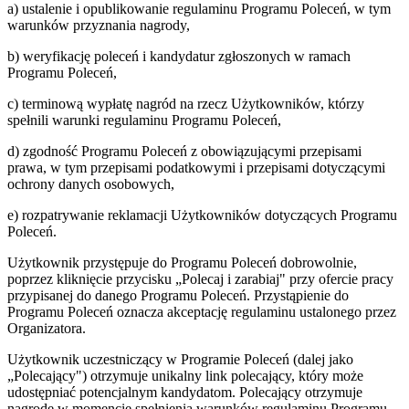
a) ustalenie i opublikowanie regulaminu Programu Poleceń, w tym
warunków przyznania nagrody,
b) weryfikację poleceń i kandydatur zgłoszonych w ramach
Programu Poleceń,
c) terminową wypłatę nagród na rzecz Użytkowników, którzy
spełnili warunki regulaminu Programu Poleceń,
d) zgodność Programu Poleceń z obowiązującymi przepisami
prawa, w tym przepisami podatkowymi i przepisami dotyczącymi
ochrony danych osobowych,
e) rozpatrywanie reklamacji Użytkowników dotyczących Programu
Poleceń.
Użytkownik przystępuje do Programu Poleceń dobrowolnie,
poprzez kliknięcie przycisku „Polecaj i zarabiaj" przy ofercie pracy
przypisanej do danego Programu Poleceń. Przystąpienie do
Programu Poleceń oznacza akceptację regulaminu ustalonego przez
Organizatora.
Użytkownik uczestniczący w Programie Poleceń (dalej jako
„Polecający") otrzymuje unikalny link polecający, który może
udostępniać potencjalnym kandydatom. Polecający otrzymuje
nagrodę w momencie spełnienia warunków regulaminu Programu