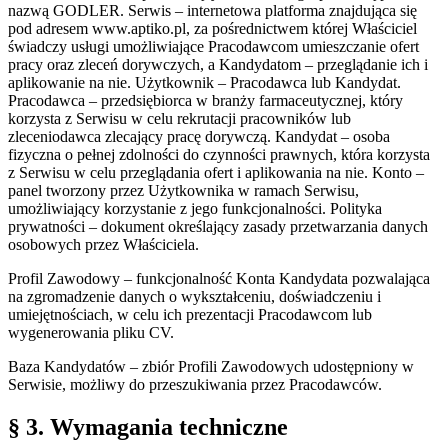
nazwą GODLER. Serwis – internetowa platforma znajdująca się
pod adresem www.aptiko.pl, za pośrednictwem której Właściciel
świadczy usługi umożliwiające Pracodawcom umieszczanie ofert
pracy oraz zleceń dorywczych, a Kandydatom – przeglądanie ich i
aplikowanie na nie. Użytkownik – Pracodawca lub Kandydat.
Pracodawca – przedsiębiorca w branży farmaceutycznej, który
korzysta z Serwisu w celu rekrutacji pracowników lub
zleceniodawca zlecający pracę dorywczą. Kandydat – osoba
fizyczna o pełnej zdolności do czynności prawnych, która korzysta
z Serwisu w celu przeglądania ofert i aplikowania na nie. Konto –
panel tworzony przez Użytkownika w ramach Serwisu,
umożliwiający korzystanie z jego funkcjonalności. Polityka
prywatności – dokument określający zasady przetwarzania danych
osobowych przez Właściciela.
Profil Zawodowy – funkcjonalność Konta Kandydata pozwalająca
na zgromadzenie danych o wykształceniu, doświadczeniu i
umiejętnościach, w celu ich prezentacji Pracodawcom lub
wygenerowania pliku CV.
Baza Kandydatów – zbiór Profili Zawodowych udostępniony w
Serwisie, możliwy do przeszukiwania przez Pracodawców.
§ 3. Wymagania techniczne