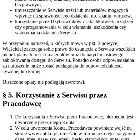
bezprawnym,
umieszczanie w Serwisie treści lub materiałów mogących
wpłynąć na sprawność jego działania, np. spamu, wirusów,
korzystanie przez Użytkowników z jakichkolwiek urządzeń
czy oprogramowania w celu włamania, uszkodzenia czy
wstrzymania działania Serwisu.
W przypadku naruszeń, o których mowa w pkt. 2 powyżej,
Właściciel zastrzega sobie prawo do usunięcia z Serwisu wszelkich
niepożądanych treści i materiałów oraz do natychmiastowego
zablokowania dostępu do Serwisu. Ponadto osoba odpowiedzialna
za naruszenie może zostać pociągnięta do odpowiedzialności
cywilnej lub karnej.
Uiszczone opłaty nie podlegają zwrotowi.
§ 5. Korzystanie z Serwisu przez
Pracodawcę
Do korzystania z Serwisu przez Pracodawcę, niezbędne jest
utworzenie przez niego Konta.
W celu utworzenia Konta, Pracodawca powinien: wejść na
stronę www.aptiko.pl, umieścić w formularzu rejestracyjnym
dane: imię, nazwisko, email, hasło, stanowisko, nr tel oraz