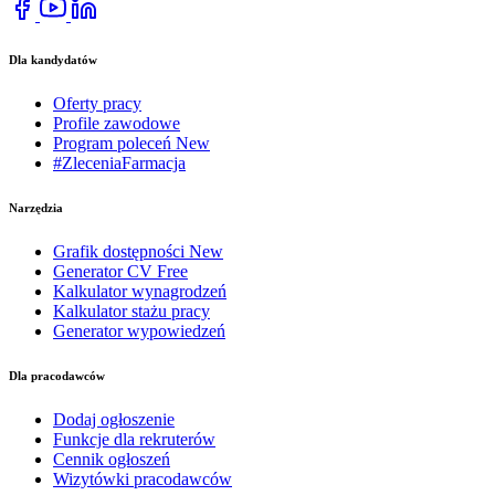
Dla kandydatów
Oferty pracy
Profile zawodowe
Program poleceń
New
#ZleceniaFarmacja
Narzędzia
Grafik dostępności
New
Generator CV
Free
Kalkulator wynagrodzeń
Kalkulator stażu pracy
Generator wypowiedzeń
Dla pracodawców
Dodaj ogłoszenie
Funkcje dla rekruterów
Cennik ogłoszeń
Wizytówki pracodawców