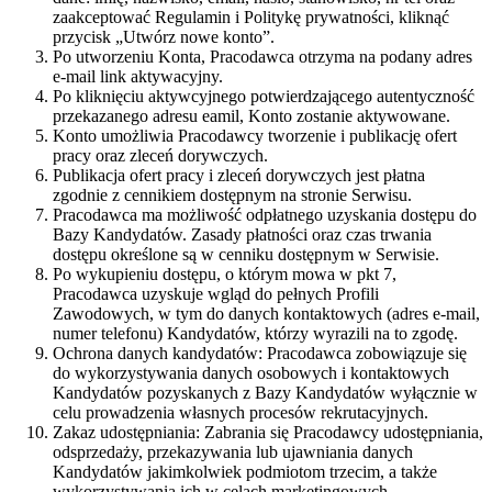
zaakceptować Regulamin i Politykę prywatności, kliknąć
przycisk „Utwórz nowe konto”.
Po utworzeniu Konta, Pracodawca otrzyma na podany adres
e-mail link aktywacyjny.
Po kliknięciu aktywcyjnego potwierdzającego autentyczność
przekazanego adresu eamil, Konto zostanie aktywowane.
Konto umożliwia Pracodawcy tworzenie i publikację ofert
pracy oraz zleceń dorywczych.
Publikacja ofert pracy i zleceń dorywczych jest płatna
zgodnie z cennikiem dostępnym na stronie Serwisu.
Pracodawca ma możliwość odpłatnego uzyskania dostępu do
Bazy Kandydatów. Zasady płatności oraz czas trwania
dostępu określone są w cenniku dostępnym w Serwisie.
Po wykupieniu dostępu, o którym mowa w pkt 7,
Pracodawca uzyskuje wgląd do pełnych Profili
Zawodowych, w tym do danych kontaktowych (adres e-mail,
numer telefonu) Kandydatów, którzy wyrazili na to zgodę.
Ochrona danych kandydatów: Pracodawca zobowiązuje się
do wykorzystywania danych osobowych i kontaktowych
Kandydatów pozyskanych z Bazy Kandydatów wyłącznie w
celu prowadzenia własnych procesów rekrutacyjnych.
Zakaz udostępniania: Zabrania się Pracodawcy udostępniania,
odsprzedaży, przekazywania lub ujawniania danych
Kandydatów jakimkolwiek podmiotom trzecim, a także
wykorzystywania ich w celach marketingowych