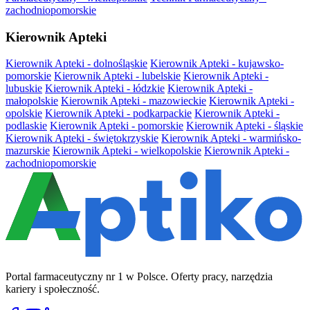
zachodniopomorskie
Kierownik Apteki
Kierownik Apteki - dolnośląskie
Kierownik Apteki - kujawsko-
pomorskie
Kierownik Apteki - lubelskie
Kierownik Apteki -
lubuskie
Kierownik Apteki - łódzkie
Kierownik Apteki -
małopolskie
Kierownik Apteki - mazowieckie
Kierownik Apteki -
opolskie
Kierownik Apteki - podkarpackie
Kierownik Apteki -
podlaskie
Kierownik Apteki - pomorskie
Kierownik Apteki - śląskie
Kierownik Apteki - świętokrzyskie
Kierownik Apteki - warmińsko-
mazurskie
Kierownik Apteki - wielkopolskie
Kierownik Apteki -
zachodniopomorskie
Portal farmaceutyczny nr 1 w Polsce. Oferty pracy, narzędzia
kariery i społeczność.