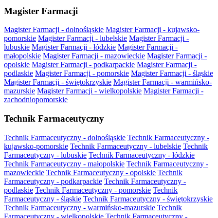
Magister Farmacji
Magister Farmacji - dolnośląskie
Magister Farmacji - kujawsko-
pomorskie
Magister Farmacji - lubelskie
Magister Farmacji -
lubuskie
Magister Farmacji - łódzkie
Magister Farmacji -
małopolskie
Magister Farmacji - mazowieckie
Magister Farmacji -
opolskie
Magister Farmacji - podkarpackie
Magister Farmacji -
podlaskie
Magister Farmacji - pomorskie
Magister Farmacji - śląskie
Magister Farmacji - świętokrzyskie
Magister Farmacji - warmińsko-
mazurskie
Magister Farmacji - wielkopolskie
Magister Farmacji -
zachodniopomorskie
Technik Farmaceutyczny
Technik Farmaceutyczny - dolnośląskie
Technik Farmaceutyczny -
kujawsko-pomorskie
Technik Farmaceutyczny - lubelskie
Technik
Farmaceutyczny - lubuskie
Technik Farmaceutyczny - łódzkie
Technik Farmaceutyczny - małopolskie
Technik Farmaceutyczny -
mazowieckie
Technik Farmaceutyczny - opolskie
Technik
Farmaceutyczny - podkarpackie
Technik Farmaceutyczny -
podlaskie
Technik Farmaceutyczny - pomorskie
Technik
Farmaceutyczny - śląskie
Technik Farmaceutyczny - świętokrzyskie
Technik Farmaceutyczny - warmińsko-mazurskie
Technik
Farmaceutyczny - wielkopolskie
Technik Farmaceutyczny -