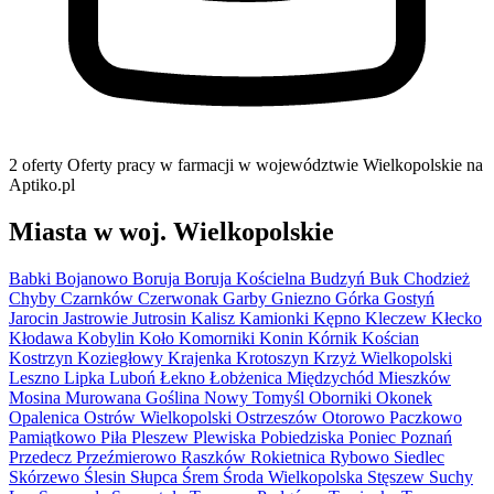
2 oferty
Oferty pracy w farmacji w województwie Wielkopolskie na
Aptiko.pl
Miasta w woj. Wielkopolskie
Babki
Bojanowo
Boruja
Boruja Kościelna
Budzyń
Buk
Chodzież
Chyby
Czarnków
Czerwonak
Garby
Gniezno
Górka
Gostyń
Jarocin
Jastrowie
Jutrosin
Kalisz
Kamionki
Kępno
Kleczew
Kłecko
Kłodawa
Kobylin
Koło
Komorniki
Konin
Kórnik
Kościan
Kostrzyn
Koziegłowy
Krajenka
Krotoszyn
Krzyż Wielkopolski
Leszno
Lipka
Luboń
Łekno
Łobżenica
Międzychód
Mieszków
Mosina
Murowana Goślina
Nowy Tomyśl
Oborniki
Okonek
Opalenica
Ostrów Wielkopolski
Ostrzeszów
Otorowo
Paczkowo
Pamiątkowo
Piła
Pleszew
Plewiska
Pobiedziska
Poniec
Poznań
Przedecz
Przeźmierowo
Raszków
Rokietnica
Rybowo
Siedlec
Skórzewo
Ślesin
Słupca
Śrem
Środa Wielkopolska
Stęszew
Suchy