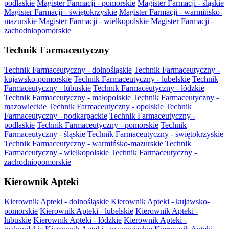
podlaskie
Magister Farmacji - pomorskie
Magister Farmacji - śląskie
Magister Farmacji - świętokrzyskie
Magister Farmacji - warmińsko-
mazurskie
Magister Farmacji - wielkopolskie
Magister Farmacji -
zachodniopomorskie
Technik Farmaceutyczny
Technik Farmaceutyczny - dolnośląskie
Technik Farmaceutyczny -
kujawsko-pomorskie
Technik Farmaceutyczny - lubelskie
Technik
Farmaceutyczny - lubuskie
Technik Farmaceutyczny - łódzkie
Technik Farmaceutyczny - małopolskie
Technik Farmaceutyczny -
mazowieckie
Technik Farmaceutyczny - opolskie
Technik
Farmaceutyczny - podkarpackie
Technik Farmaceutyczny -
podlaskie
Technik Farmaceutyczny - pomorskie
Technik
Farmaceutyczny - śląskie
Technik Farmaceutyczny - świętokrzyskie
Technik Farmaceutyczny - warmińsko-mazurskie
Technik
Farmaceutyczny - wielkopolskie
Technik Farmaceutyczny -
zachodniopomorskie
Kierownik Apteki
Kierownik Apteki - dolnośląskie
Kierownik Apteki - kujawsko-
pomorskie
Kierownik Apteki - lubelskie
Kierownik Apteki -
lubuskie
Kierownik Apteki - łódzkie
Kierownik Apteki -