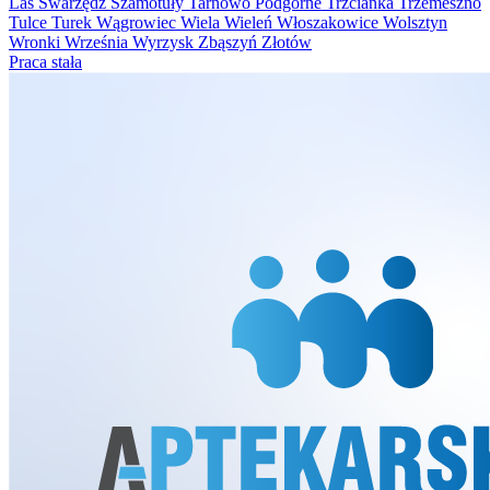
Las
Swarzędz
Szamotuły
Tarnowo Podgórne
Trzcianka
Trzemeszno
Tulce
Turek
Wągrowiec
Wiela
Wieleń
Włoszakowice
Wolsztyn
Wronki
Września
Wyrzysk
Zbąszyń
Złotów
Praca stała