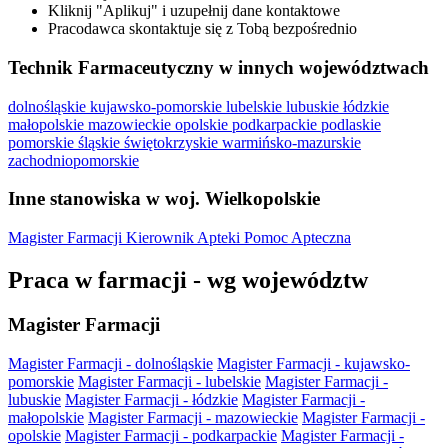
Kliknij "Aplikuj" i uzupełnij dane kontaktowe
Pracodawca skontaktuje się z Tobą bezpośrednio
Technik Farmaceutyczny w innych województwach
dolnośląskie
kujawsko-pomorskie
lubelskie
lubuskie
łódzkie
małopolskie
mazowieckie
opolskie
podkarpackie
podlaskie
pomorskie
śląskie
świętokrzyskie
warmińsko-mazurskie
zachodniopomorskie
Inne stanowiska w woj. Wielkopolskie
Magister Farmacji
Kierownik Apteki
Pomoc Apteczna
Praca w farmacji - wg województw
Magister Farmacji
Magister Farmacji - dolnośląskie
Magister Farmacji - kujawsko-
pomorskie
Magister Farmacji - lubelskie
Magister Farmacji -
lubuskie
Magister Farmacji - łódzkie
Magister Farmacji -
małopolskie
Magister Farmacji - mazowieckie
Magister Farmacji -
opolskie
Magister Farmacji - podkarpackie
Magister Farmacji -